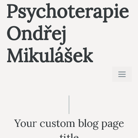
Psychoterapie
Přeskočit
na
obsah
Ondřej
Mikulášek
ME
Your custom blog page
title